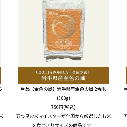
ク
単品【金色の風】岩手県産金色の風 2合米
(300g)
756円(税込)
米
五つ星お米マイスターが全国から厳選したお米
を食べきりサイズの商品です。