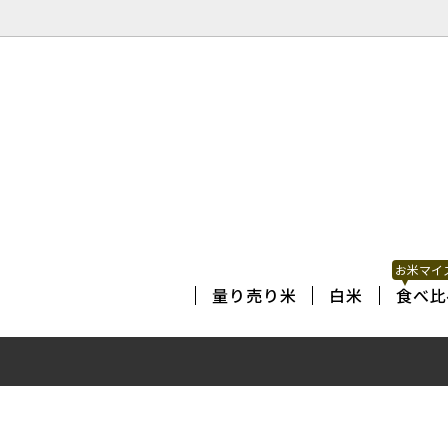
お米マイ
量り売り米
白米
食べ比