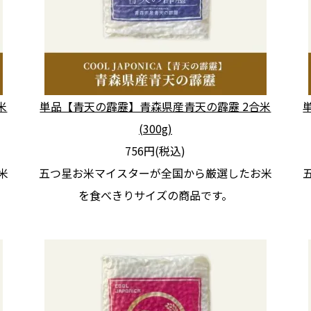
米
単品【青天の霹靂】青森県産青天の霹靂 2合米
(300g)
756円(税込)
米
五つ星お米マイスターが全国から厳選したお米
を食べきりサイズの商品です。