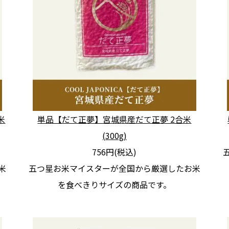
米
単品【だて正夢】宮城県産だて正夢 2合米
(300g)
756円(税込)
米
五つ星お米マイスターが全国から厳選したお米
を食べきりサイズの商品です。