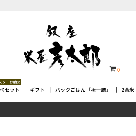
0
スターお勧め
べセット
ギフト
パックごはん「極一膳」
2合米 