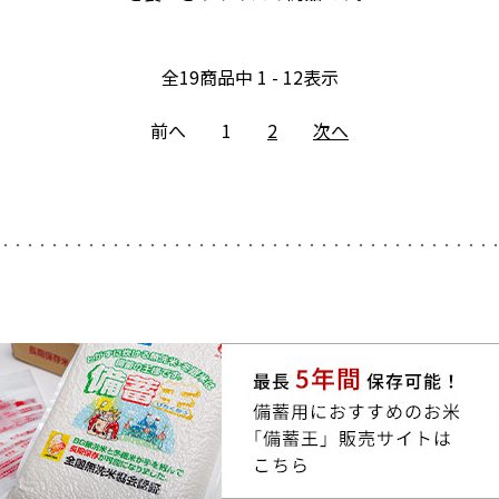
全
19
商品中
1 - 12
表示
前へ
1
2
次へ